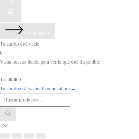
0
Cerrar carrito
Tu carrito está vacío
0
Visita nuestra tienda para ver lo que está disponible
Total
Total
0,00
€
del
Tu carrito está vacío. Compra ahora →
carrito:
Búsqueda
de
productos
Scroll
al