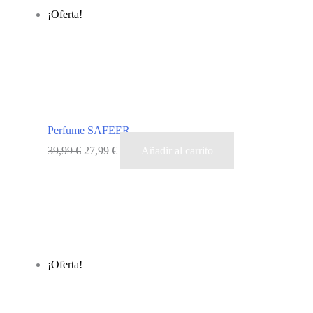
¡Oferta!
Perfume SAFEER
El
El
39,99
€
27,99
€
Añadir al carrito
precio
precio
original
actual
era:
es:
39,99 €.
27,99 €.
¡Oferta!