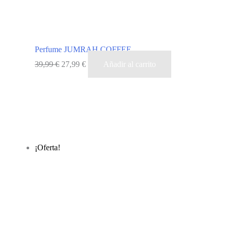
Perfume JUMRAH COFFEE
El
El
39,99
€
27,99
€
Añadir al carrito
precio
precio
original
actual
era:
es:
39,99 €.
27,99 €.
¡Oferta!