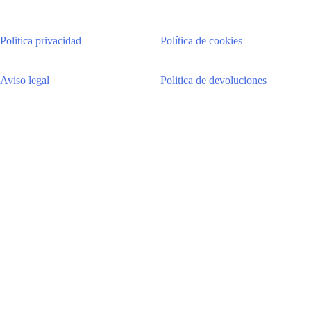
original
actual
era:
es:
Politica privacidad
Política de cookies
36,99 €.
28,99 €.
Aviso legal
Politica de devoluciones