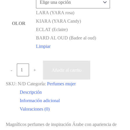
era:
es:
LARA (YARA rosa)
14,99 €.
12,99 €.
KIARA (YARA Candy)
OLOR
ECLAT (Eclaire)
BARD AL OUD (Badee al oud)
Limpiar
Perfumes
-
+
Añadir al carrito
Insp
SKU:
N/D
Categoría:
Perfumes mujer
Árabes
Descripción
cantidad
Información adicional
Valoraciones (0)
Magníficos perfumes de inspiración Árabe con apariencia de