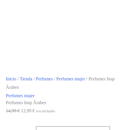
Inicio
/
Tienda
/
Perfumes
/
Perfumes mujer
/ Perfumes Insp
Árabes
Perfumes mujer
Perfumes Insp Árabes
El
El
14,99
€
12,99
€
iva incluido
precio
precio
original
actual