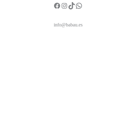
https://www.facebook.com/profile.php?id=61559931159587
Instagram
TikTok
WhatsApp
info@babau.es