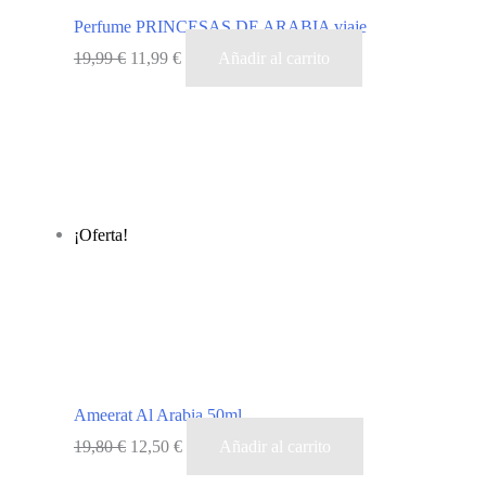
Perfume PRINCESAS DE ARABIA viaje
El
El
19,99
€
11,99
€
Añadir al carrito
precio
precio
original
actual
era:
es:
19,99 €.
11,99 €.
¡Oferta!
Ameerat Al Arabia 50ml
El
El
19,80
€
12,50
€
Añadir al carrito
precio
precio