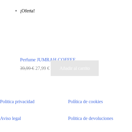
¡Oferta!
Perfume JUMRAH COFFEE
El
El
39,99
€
27,99
€
Añadir al carrito
precio
precio
original
actual
era:
es:
Politica privacidad
Política de cookies
39,99 €.
27,99 €.
Aviso legal
Politica de devoluciones