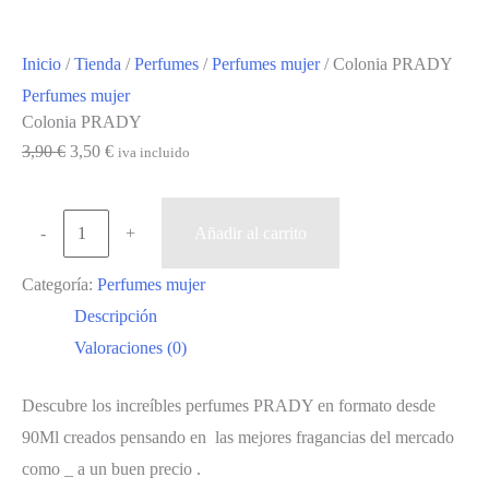
Inicio
/
Tienda
/
Perfumes
/
Perfumes mujer
/ Colonia PRADY
Perfumes mujer
Colonia PRADY
El
El
3,90
€
3,50
€
iva incluido
precio
precio
original
actual
Colonia
-
+
Añadir al carrito
era:
es:
PRADY
3,90 €.
3,50 €.
Categoría:
Perfumes mujer
cantidad
Descripción
Valoraciones (0)
Descubre los increíbles perfumes PRADY en formato desde
90Ml creados pensando en las mejores fragancias del mercado
como _ a un buen precio .