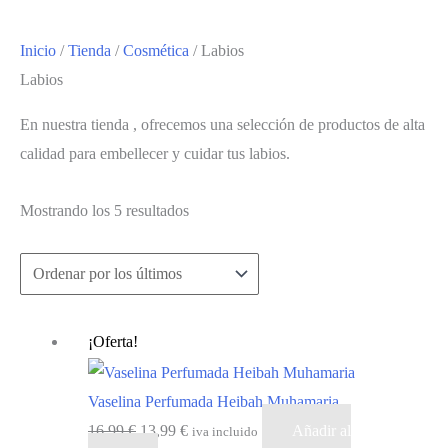
Inicio
/
Tienda
/
Cosmética
/ Labios
Labios
En nuestra tienda , ofrecemos una selección de productos de alta
calidad para embellecer y cuidar tus labios.
Ordenado
Mostrando los 5 resultados
por
los
últimos
¡Oferta!
Vaselina Perfumada Heibah Muhamaria
El
El
16,99
€
13,99
€
Añadir al
iva incluido