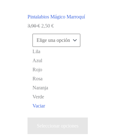
página
de
Pintalabios Mágico Marroquí
producto
El
El
3,90
€
2,50
€
precio
precio
original
actual
Lila
era:
es:
Azul
3,90 €.
2,50 €.
Rojo
Rosa
Naranja
Verde
Vaciar
Este
Seleccionar opciones
producto